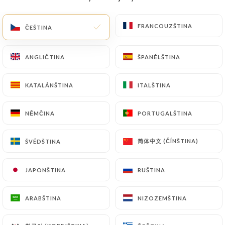
CS
NABÍDKA
FRANCOUZŠTINA
FRANCOUZŠTINA
ČEŠTINA
ČEŠTINA
ANGLIČTINA
ANGLIČTINA
ŠPANĚLŠTINA
ŠPANĚLŠTINA
KATALÁNŠTINA
KATALÁNŠTINA
ITALŠTINA
ITALŠTINA
/
DOMŮ
KONTAKT
Kontakt
NĚMČINA
NĚMČINA
PORTUGALŠTINA
PORTUGALŠTINA
简体中文 (ČÍNŠTINA)
简体中文 (ČÍNŠTINA)
ŠVÉDŠTINA
ŠVÉDŠTINA
JAPONŠTINA
JAPONŠTINA
RUŠTINA
RUŠTINA
ARABŠTINA
ARABŠTINA
NIZOZEMŠTINA
NIZOZEMŠTINA
L'Armagnac Café