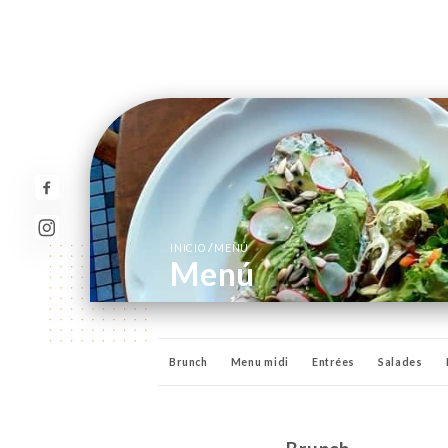
/
INICIO
MENÚ
Menú
Brunch
Menu midi
Entrées
Salades
Cocktails classiques
Cocktails signatures