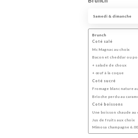
Brunch
Boissons softs
Boissons chaudes
Samedi & dimanche
Brunch
Coté salé
Mc Magnac au choix
Bacon et cheddar ou pou
+ salade de choux
+ œuf à la coque
Coté sucré
Fromage blanc nature au
Brioche perdu au caram
Coté boissons
Une boisson chaude au c
Jus de fruits aux choix
Mimosa champagne 6.0