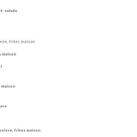
f, salade
nne, frites maison
es maison
e)
s maison
tare
poivre, frites maison