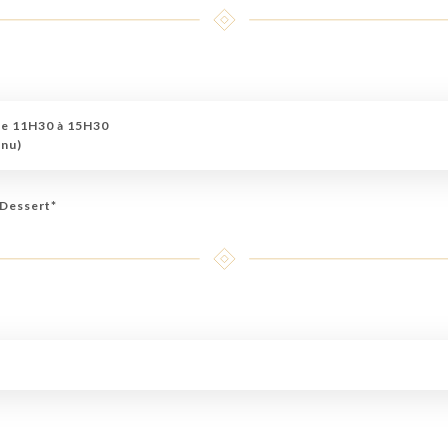
de 11H30 à 15H30
enu)
 Dessert*
l