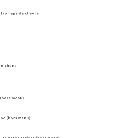
e fromage de chèvre
rnichons
m (hors menu)
gne (hors menu)
, tomates cerises (hors menu)