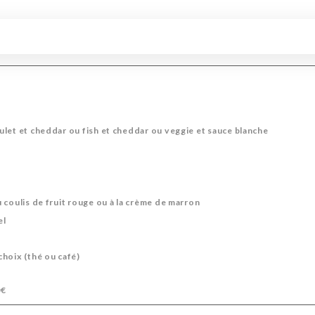
let et cheddar ou fish et cheddar ou veggie et sauce blanche
 coulis de fruit rouge ou à la crème de marron
el
hoix (thé ou café)
0€