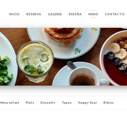
INICIO
RESERVA
GALERÍA
RESEÑA
MENÚ
CONTACTO
Menu enfant
Plats
Desserts
Tapas
Happy hour
Bières
Cocktails sans alcool
Notre cave
Alcools
Digestifs
Apéritifs