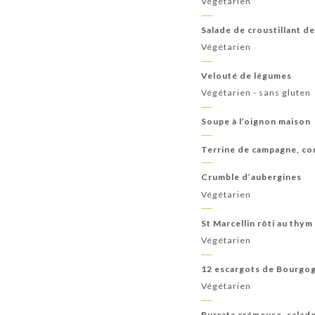
Végétarien
Salade de croustillant d
Végétarien
Velouté de légumes
Végétarien - sans gluten
Soupe à l’oignon maison
Terrine de campagne, co
Crumble d’aubergines
Végétarien
St Marcellin rôti au thy
Végétarien
12 escargots de Bourgo
Végétarien
Burrata crémeuse, salade