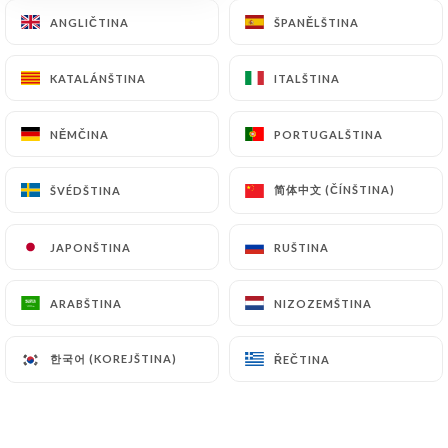
ANGLIČTINA
ANGLIČTINA
ŠPANĚLŠTINA
ŠPANĚLŠTINA
KATALÁNŠTINA
KATALÁNŠTINA
ITALŠTINA
ITALŠTINA
NĚMČINA
NĚMČINA
PORTUGALŠTINA
PORTUGALŠTINA
L'Armagnac Café
简体中文 (ČÍNŠTINA)
简体中文 (ČÍNŠTINA)
ŠVÉDŠTINA
ŠVÉDŠTINA
54 RECENZE
JAPONŠTINA
JAPONŠTINA
RUŠTINA
RUŠTINA
BISTROT
104 Rue De Charonne
ARABŠTINA
ARABŠTINA
NIZOZEMŠTINA
NIZOZEMŠTINA
75011 Paris France
한국어 (KOREJŠTINA)
한국어 (KOREJŠTINA)
ŘEČTINA
ŘEČTINA
Kdo jsme?