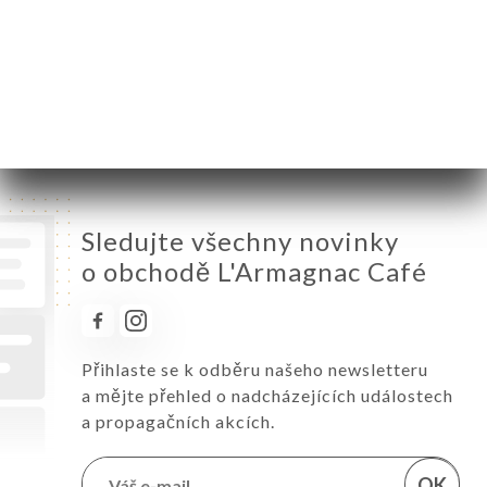
Středa
08:00-02:00
Čtvrtek
08:00-02:00
Pátek
08:00-02:00
Sobota
08:00-02:00
Neděle
Zavřeno
Sledujte všechny novinky
o obchodě L'Armagnac Café
Přihlaste se k odběru našeho newsletteru
a mějte přehled o nadcházejících událostech
a propagačních akcích.
OK